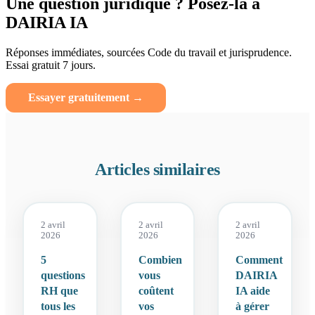
Une question juridique ? Posez-la à
DAIRIA IA
Réponses immédiates, sourcées Code du travail et jurisprudence.
Essai gratuit 7 jours.
Essayer gratuitement →
Articles similaires
2 avril
2 avril
2 avril
2026
2026
2026
5
Combien
Comment
questions
vous
DAIRIA
RH que
coûtent
IA aide
tous les
vos
à gérer