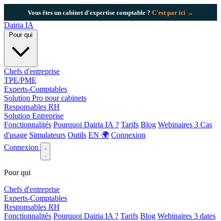
Vous êtes un cabinet d'expertise comptable ?
C'est par ici →
Dairia
IA
Pour qui
Chefs d'entreprise
TPE/PME
Experts-Comptables
Solution Pro pour cabinets
Responsables RH
Solution Entreprise
Fonctionnalités
Pourquoi Dairia IA ?
Tarifs
Blog
Webinaires
3
Cas
d'usage
Simulateurs
Outils
EN 🌍
Connexion
Connexion
Pour qui
Chefs d'entreprise
Experts-Comptables
Responsables RH
Fonctionnalités
Pourquoi Dairia IA ?
Tarifs
Blog
Webinaires
3 dates