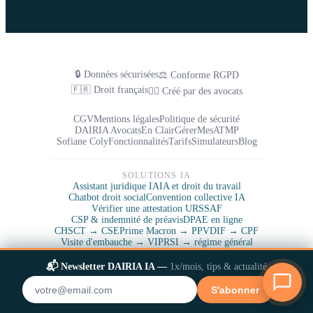
🔒 Données sécurisées
⚖️ Conforme RGPD
🇫🇷 Droit français
👨‍⚖️ Créé par des avocats
CGV
Mentions légales
Politique de sécurité
DAIRIA Avocats
En Clair
GérerMesATMP
Sofiane Coly
Fonctionnalités
Tarifs
Simulateurs
Blog
SOLUTIONS IA
Assistant juridique IA
IA et droit du travail
Chatbot droit social
Convention collective IA
Vérifier une attestation URSSAF
CSP & indemnité de préavis
DPAE en ligne
CHSCT → CSE
Prime Macron → PPV
DIF → CPF
Visite d'embauche → VIP
RSI → régime général
Contrat de génération (supprimé)
Période de professionnalisation → reconversion
📬 Newsletter DAIRIA IA —
1x/mois, tips & actualité
Simulateur rupture conventionnelle
✕
S'abonner
ÉCOSYSTÈME DAIRIA