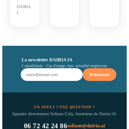
?
DAIRIA
I...
La newsletter DAIRIA IA
1 email/mois · Cas d'usage, tips, actualité employeur
S'abonner
UN SOUCI ? UNE QUESTION ?
Appelez directement Sofiane Coly, fondateur de Dairia IA.
06 72 42 24 86
sofiane@dairia.ai