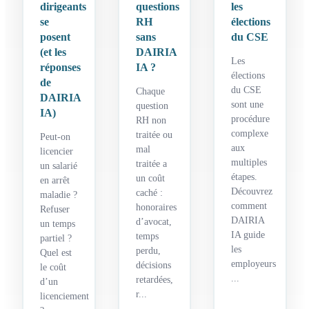
dirigeants
questions
les
se
RH
élections
posent
sans
du CSE
(et les
DAIRIA
Les
réponses
IA ?
élections
de
du CSE
Chaque
DAIRIA
sont une
question
IA)
procédure
RH non
complexe
traitée ou
Peut-on
aux
mal
licencier
multiples
traitée a
un salarié
étapes.
un coût
en arrêt
Découvrez
caché :
maladie ?
comment
honoraires
Refuser
DAIRIA
d’avocat,
un temps
IA guide
temps
partiel ?
les
perdu,
Quel est
employeurs
décisions
le coût
...
retardées,
d’un
r...
licenciement