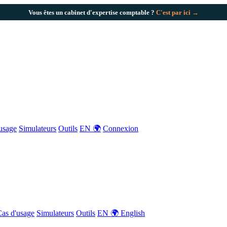
Vous êtes un cabinet d'expertise comptable ?
C'est par ici →
usage
Simulateurs
Outils
EN 🌍
Connexion
as d'usage
Simulateurs
Outils
EN 🌍 English