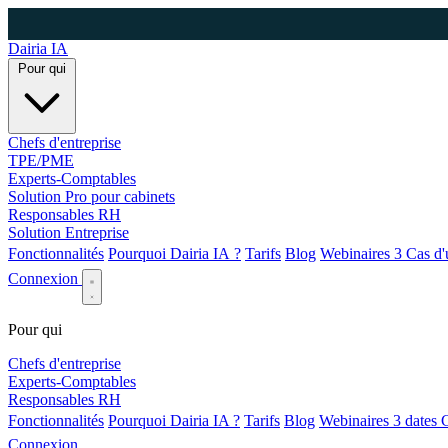
Dairia
IA
Pour qui
Chefs d'entreprise
TPE/PME
Experts-Comptables
Solution Pro pour cabinets
Responsables RH
Solution Entreprise
Fonctionnalités
Pourquoi Dairia IA ?
Tarifs
Blog
Webinaires
3
Cas d'
Connexion
Pour qui
Chefs d'entreprise
Experts-Comptables
Responsables RH
Fonctionnalités
Pourquoi Dairia IA ?
Tarifs
Blog
Webinaires
3 dates
C
Connexion