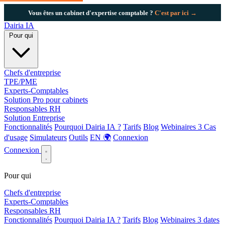
Vous êtes un cabinet d'expertise comptable ?
C'est par ici →
Dairia
IA
Pour qui
Chefs d'entreprise
TPE/PME
Experts-Comptables
Solution Pro pour cabinets
Responsables RH
Solution Entreprise
Fonctionnalités
Pourquoi Dairia IA ?
Tarifs
Blog
Webinaires
3
Cas
d'usage
Simulateurs
Outils
EN 🌍
Connexion
Connexion
Pour qui
Chefs d'entreprise
Experts-Comptables
Responsables RH
Fonctionnalités
Pourquoi Dairia IA ?
Tarifs
Blog
Webinaires
3 dates