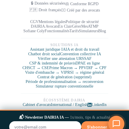
🔒 Données sécurisées
⚖️ Conforme RGPD
🇫🇷 Droit français
👨‍⚖️ Créé par des avocats
CGV
Mentions légales
Politique de sécurité
DAIRIA Avocats
En Clair
GérerMesATMP
Sofiane Coly
Fonctionnalités
Tarifs
Simulateurs
Blog
SOLUTIONS IA
Assistant juridique IA
IA et droit du travail
Chatbot droit social
Convention collective IA
Vérifier une attestation URSSAF
CSP & indemnité de préavis
DPAE en ligne
CHSCT → CSE
Prime Macron → PPV
DIF → CPF
Visite d'embauche → VIP
RSI → régime général
Contrat de génération (supprimé)
Période de professionnalisation → reconversion
Simulateur rupture conventionnelle
ÉCOSYSTÈME DAIRIA
Cabinet d'avocats
International / English
LinkedIn
© 2026 DAIRIA IA — Tous droits réservés
📬 Newsletter DAIRIA IA —
1x/mois, tips & actualité
✕
S'abonner