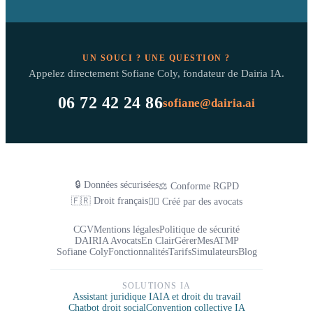
UN SOUCI ? UNE QUESTION ?
Appelez directement Sofiane Coly, fondateur de Dairia IA.
06 72 42 24 86
sofiane@dairia.ai
🔒 Données sécurisées
⚖️ Conforme RGPD
🇫🇷 Droit français
👨‍⚖️ Créé par des avocats
CGV
Mentions légales
Politique de sécurité
DAIRIA Avocats
En Clair
GérerMesATMP
Sofiane Coly
Fonctionnalités
Tarifs
Simulateurs
Blog
SOLUTIONS IA
Assistant juridique IA
IA et droit du travail
Chatbot droit social
Convention collective IA