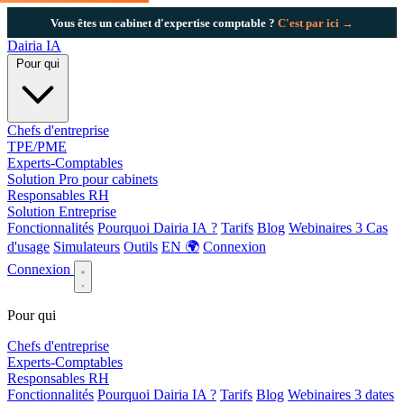
Vous êtes un cabinet d'expertise comptable ?
C'est par ici →
Dairia
IA
Pour qui
Chefs d'entreprise
TPE/PME
Experts-Comptables
Solution Pro pour cabinets
Responsables RH
Solution Entreprise
Fonctionnalités
Pourquoi Dairia IA ?
Tarifs
Blog
Webinaires
3
Cas
d'usage
Simulateurs
Outils
EN 🌍
Connexion
Connexion
Pour qui
Chefs d'entreprise
Experts-Comptables
Responsables RH
Fonctionnalités
Pourquoi Dairia IA ?
Tarifs
Blog
Webinaires
3 dates