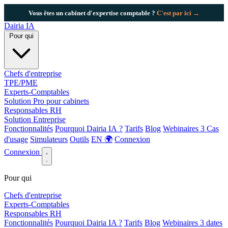
Vous êtes un cabinet d'expertise comptable ?
C'est par ici →
Dairia
IA
Pour qui
Chefs d'entreprise
TPE/PME
Experts-Comptables
Solution Pro pour cabinets
Responsables RH
Solution Entreprise
Fonctionnalités
Pourquoi Dairia IA ?
Tarifs
Blog
Webinaires
3
Cas
d'usage
Simulateurs
Outils
EN 🌍
Connexion
Connexion
Pour qui
Chefs d'entreprise
Experts-Comptables
Responsables RH
Fonctionnalités
Pourquoi Dairia IA ?
Tarifs
Blog
Webinaires
3 dates