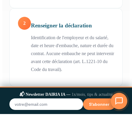
2
Renseigner la déclaration
Identification de l'employeur et du salarié,
date et heure d'embauche, nature et durée du
contrat. Aucune embauche ne peut intervenir
avant cette déclaration (art. L.1221-10 du
Code du travail).
📬 Newsletter DAIRIA IA —
1x/mois, tips & actualité
3
Valider avant l'embauche et
✕
S'abonner
conserver l'accusé
À transmettre au plus tôt dans les 8 jours
précédant l'embauche, au plus tard avant la