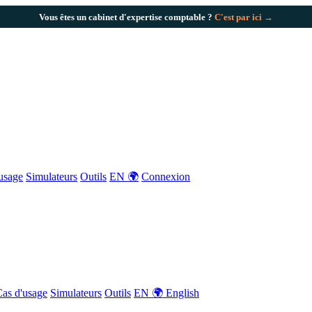
Vous êtes un cabinet d'expertise comptable ?
C'est par ici →
usage
Simulateurs
Outils
EN 🌍
Connexion
as d'usage
Simulateurs
Outils
EN 🌍 English