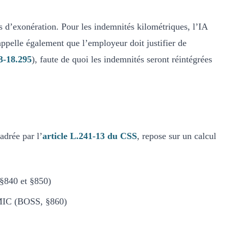
s d’exonération. Pour les indemnités kilométriques, l’IA
pelle également que l’employeur doit justifier de
93-18.295
), faute de quoi les indemnités seront réintégrées
adrée par l’
article L.241-13 du CSS
, repose sur un calcul
 §840 et §850)
 SMIC (BOSS, §860)