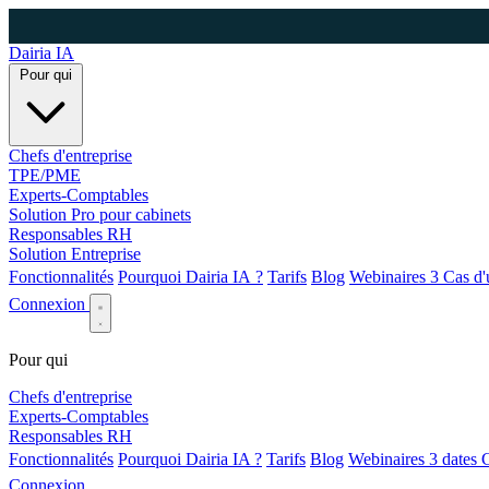
Dairia
IA
Pour qui
Chefs d'entreprise
TPE/PME
Experts-Comptables
Solution Pro pour cabinets
Responsables RH
Solution Entreprise
Fonctionnalités
Pourquoi Dairia IA ?
Tarifs
Blog
Webinaires
3
Cas d'
Connexion
Pour qui
Chefs d'entreprise
Experts-Comptables
Responsables RH
Fonctionnalités
Pourquoi Dairia IA ?
Tarifs
Blog
Webinaires
3 dates
C
Connexion