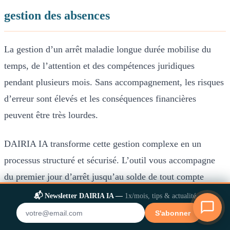
gestion des absences
La gestion d’un arrêt maladie longue durée mobilise du
temps, de l’attention et des compétences juridiques
pendant plusieurs mois. Sans accompagnement, les risques
d’erreur sont élevés et les conséquences financières
peuvent être très lourdes.
DAIRIA IA transforme cette gestion complexe en un
processus structuré et sécurisé. L’outil vous accompagne
du premier jour d’arrêt jusqu’au solde de tout compte
éventuel. Chaque réponse est sourcée, chaque calcul est
📬 Newsletter DAIRIA IA —
1x/mois, tips & actualité
vérifiable, chaque alerte est fondée sur les textes en
✕
S'abonner
vigueur.