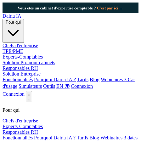
Vous êtes un cabinet d'expertise comptable ?
C'est par ici →
Dairia
IA
Pour qui
Chefs d'entreprise
TPE/PME
Experts-Comptables
Solution Pro pour cabinets
Responsables RH
Solution Entreprise
Fonctionnalités
Pourquoi Dairia IA ?
Tarifs
Blog
Webinaires
3
Cas
d'usage
Simulateurs
Outils
EN 🌍
Connexion
Connexion
Pour qui
Chefs d'entreprise
Experts-Comptables
Responsables RH
Fonctionnalités
Pourquoi Dairia IA ?
Tarifs
Blog
Webinaires
3 dates