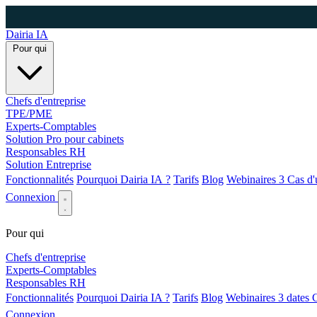
Dairia
IA
Pour qui
Chefs d'entreprise
TPE/PME
Experts-Comptables
Solution Pro pour cabinets
Responsables RH
Solution Entreprise
Fonctionnalités
Pourquoi Dairia IA ?
Tarifs
Blog
Webinaires
3
Cas d'
Connexion
Pour qui
Chefs d'entreprise
Experts-Comptables
Responsables RH
Fonctionnalités
Pourquoi Dairia IA ?
Tarifs
Blog
Webinaires
3 dates
C
Connexion