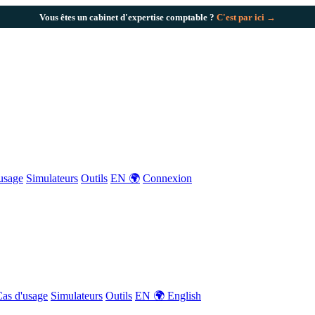
Vous êtes un cabinet d'expertise comptable ?
C'est par ici →
usage
Simulateurs
Outils
EN 🌍
Connexion
as d'usage
Simulateurs
Outils
EN 🌍 English