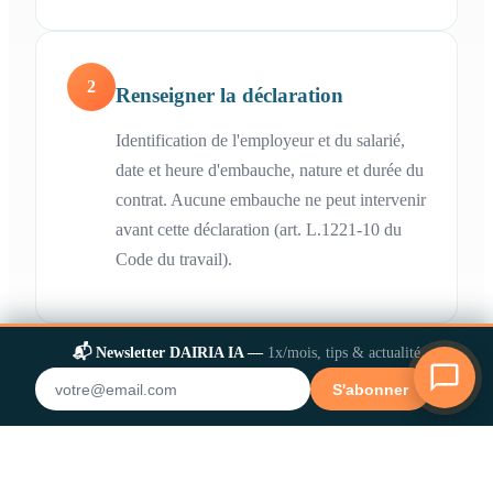
2
Renseigner la déclaration
Identification de l'employeur et du salarié,
date et heure d'embauche, nature et durée du
contrat. Aucune embauche ne peut intervenir
avant cette déclaration (art. L.1221-10 du
Code du travail).
📬 Newsletter DAIRIA IA —
1x/mois, tips & actualité
3
Valider avant l'embauche et
✕
S'abonner
conserver l'accusé
À transmettre au plus tôt dans les 8 jours
précédant l'embauche, au plus tard avant la