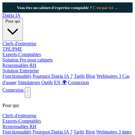
Vous êtes un cabinet d'expertise comptable ?
C'est par ici →
Dairia
IA
Pour qui
Chefs d'entreprise
TPE/PME
Experts-Comptables
Solution Pro pour cabinets
Responsables RH
Solution Entreprise
Fonctionnalités
Pourquoi Dairia IA ?
Tarifs
Blog
Webinaires
3
Cas
d'usage
Simulateurs
Outils
EN 🌍
Connexion
Connexion
Pour qui
Chefs d'entreprise
Experts-Comptables
Responsables RH
Fonctionnalités
Pourquoi Dairia IA ?
Tarifs
Blog
Webinaires
3 dates