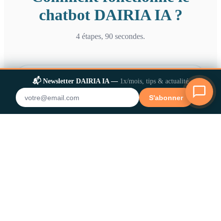
chatbot DAIRIA IA ?
4 étapes, 90 secondes.
📬 Newsletter DAIRIA IA —
1x/mois, tips & actualité
1
✕
S'abonner
Posez votre question
En langage naturel, comme vous le feriez avec un
collègue juriste.